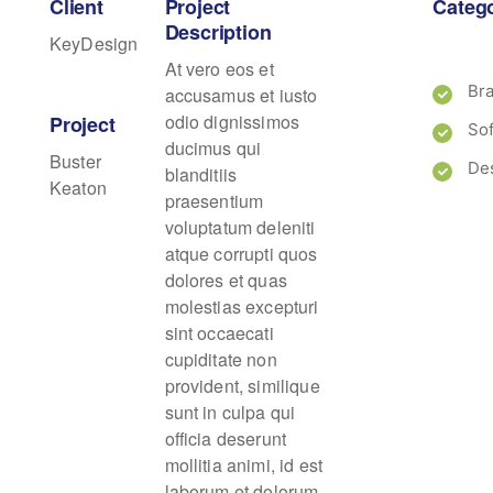
Client
Project
Categ
Description
KeyDesign
At vero eos et
Br
accusamus et iusto
odio dignissimos
Project
So
ducimus qui
Buster
De
blanditiis
Keaton
praesentium
voluptatum deleniti
atque corrupti quos
dolores et quas
molestias excepturi
sint occaecati
cupiditate non
provident, similique
sunt in culpa qui
officia deserunt
mollitia animi, id est
laborum et dolorum